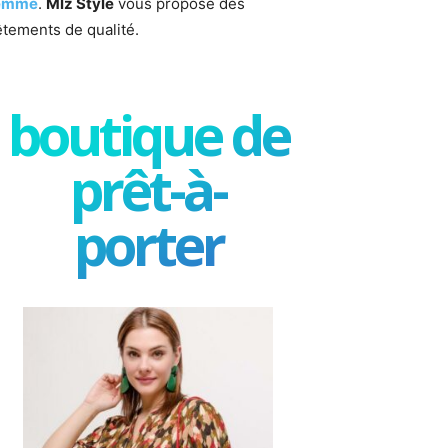
emme
.
Mlz Style
vous propose des
êtements de qualité.
boutique de
prêt-à-
porter