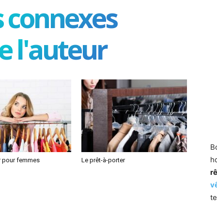
es connexes
e l'auteur
B
h
er pour femmes
Le prêt-à-porter
r
v
t