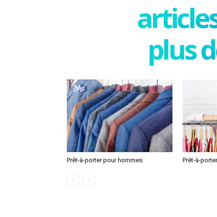
articl
plus d
Prêt-à-porter pour hommes
Prêt-à-port