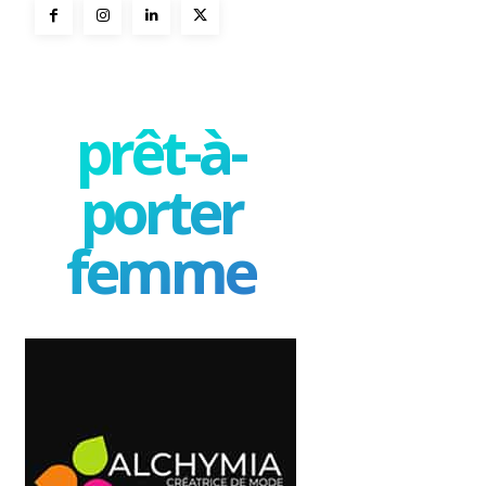
prêt-à-
porter
femme