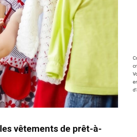
C
c
V
e
d
les vêtements de prêt-à-