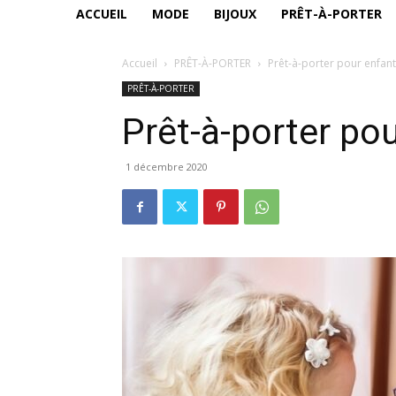
ACCUEIL
MODE
BIJOUX
PRÊT-À-PORTER
Accueil
PRÊT-À-PORTER
Prêt-à-porter pour enfan
PRÊT-À-PORTER
Prêt-à-porter po
1 décembre 2020