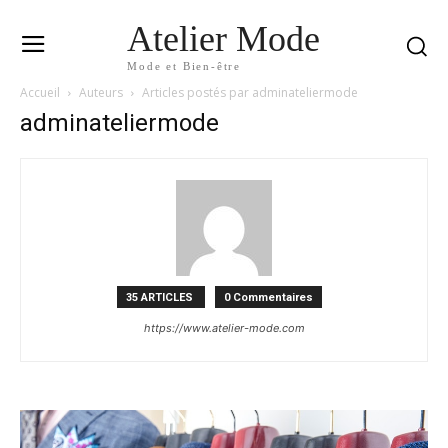
Atelier Mode
Mode et Bien-être
Accueil
Auteurs
Articles postés par adminateliermode
adminateliermode
35 ARTICLES
0 Commentaires
https://www.atelier-mode.com