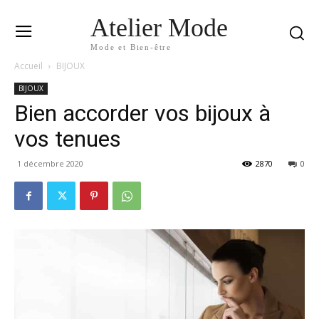
Atelier Mode
Mode et Bien-être
Accueil
BIJOUX
BIJOUX
Bien accorder vos bijoux à
vos tenues
1 décembre 2020
2870
0