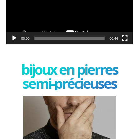
00:00
00:44
bijoux en pierres
semi-précieuses