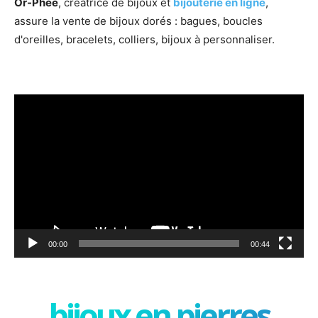
Or-Phée
, créatrice de bijoux et
bijouterie en ligne
,
assure la vente de bijoux dorés : bagues, boucles
d'oreilles, bracelets, colliers, bijoux à personnaliser.
Lecteur
vidéo
00:00
00:44
bijoux en pierres