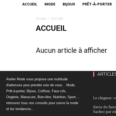
ACCUEIL
MODE
BIJOUX
PRÊT-À-PORTER
Accueil
ACCUEIL
ACCUEIL
Aucun article à afficher
ARTICLE
Atelier Mode vous propose une multitude
d'adresses pour prendre soin de vous... Mode,
Prêt-à-porter, Bijoux, Coiffure, Faux-cils,
Onglerie, Manucure, Bien-être, Nutrition, Sport,...
Le chignon : 
retrouvez tous nos conseils pour suivre la mode
Envie de faire
et les tendances...
Sachez par o