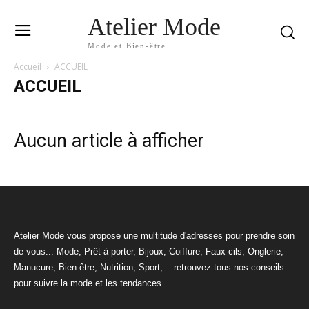
Atelier Mode
Mode et Bien-être
Accueil
ACCUEIL
ACCUEIL
Aucun article à afficher
Atelier Mode vous propose une multitude d'adresses pour prendre soin
de vous... Mode, Prêt-à-porter, Bijoux, Coiffure, Faux-cils, Onglerie,
Manucure, Bien-être, Nutrition, Sport,... retrouvez tous nos conseils
pour suivre la mode et les tendances...