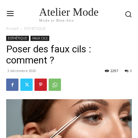
Atelier Mode
Mode et Bien-être
Accueil
ESTHÉTIQUE
ESTHÉTIQUE
FAUX CILS
Poser des faux cils :
comment ?
3 décembre 2020
2297
0