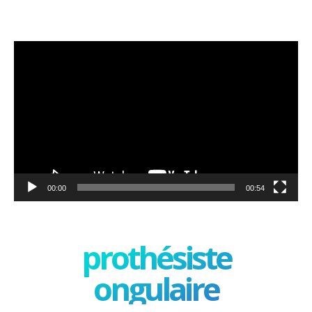
Lecteur
vidéo
00:00
00:54
prothésiste
ongulaire