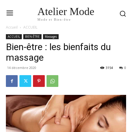
Atelier Mode
Mode et Bien-être
Accueil
ACCUEIL
ACCUEIL
BIEN-ÊTRE
Massages
Bien-être : les bienfaits du
massage
14 décembre 2020
3154
0